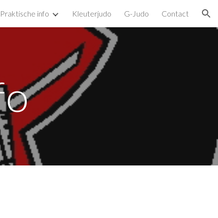
Praktische info
Kleuterjudo
G-Judo
Contact
ion
fo